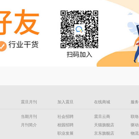
息
震旦月刊
加入震旦
在线商城
服务
息
当期月刊
社会招聘
震旦云商
联络
闻
月刊简介
校园招聘
天猫旗舰店
驱动
导
职业发展
京东旗舰店
物流