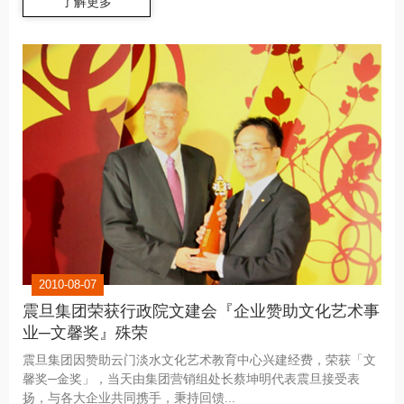
了解更多
2010-08-07
震旦集团荣获行政院文建会『企业赞助文化艺术事
业─文馨奖』殊荣
震旦集团因赞助云门淡水文化艺术教育中心兴建经费，荣获「文
馨奖─金奖」，当天由集团营销组处长蔡坤明代表震旦接受表
扬，与各大企业共同携手，秉持回馈...