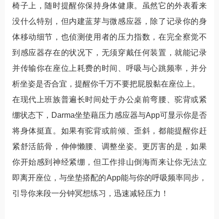
椅子上，随时提醒你保持身体健康。虽然它的外表看来
没什么特别，但内建蓝芽与微感应器，除了记录你的身
体移动细节，也侦测使用者的压力指数，在完全察觉不
到感应器存在的状况下，无须穿戴任何装置，就能记录
并传输你在座位上耗费的时间、呼吸与心跳频率，并分
析坐姿是否合宜，提醒你千万不要把屁股黏在座位上。
在现代上班族普遍长时间处于办公桌前弯腰、驼背或紧
绷状态下，Darma坐垫藉压力感应器与App可显示你是否
将身体挺直。如果有驼背或前倾、歪斜，都能提醒你赶
紧舒活筋骨，伸伸懒腰、调整坐姿。更厉害的是，如果
你开始感到神经紧绷，但工作排山倒海而来让你无法立
即离开座位，与坐垫搭配的App能与你的呼吸频率同步，
引导你来段一分钟冥想练习，迅速减轻压力！