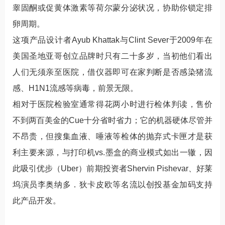
睾固酮或促黄体激素等荷尔蒙分泌状况，协助你锁定排
卵周期。
这项产品设计者Ayub Khattak与Clint Sever于2009年在
美国圣地亚哥创立品牌时只有二十多岁，当初他们看出
人们无须亲至医院，借仪器即可在家判断是否感染猪流
感、H1N1流感等病毒，前景无限。
相对于医院检验室通常得花两小时进行检体判读，售价
不到两百美金的Cue十分省时省力；它的机器硬体尽管并
不昂贵，但搜集血液、唾液等检体的抛弃式卡匣才是获
利主要来源，与打印机vs.墨盒的商业模式如出一辙，因
此吸引优步（Uber）前期投资者Shervin Pishevar、好莱
坞演员李奥纳多．狄卡皮欧等名流以创投基金加码支持
此产品开发。