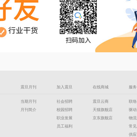
息
震旦月刊
加入震旦
在线商城
服务
息
当期月刊
社会招聘
震旦云商
联络
闻
月刊简介
校园招聘
天猫旗舰店
驱动
导
职业发展
京东旗舰店
物流
员工福利
常见
供应