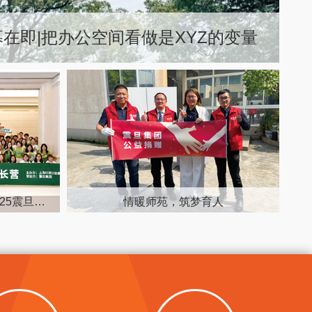
在即|把办公空间看做是XYZ的变量
一场点亮未来的双向奔赴 2025震旦＆杉树全国领导力成长营
情暖师苑，筑梦育人