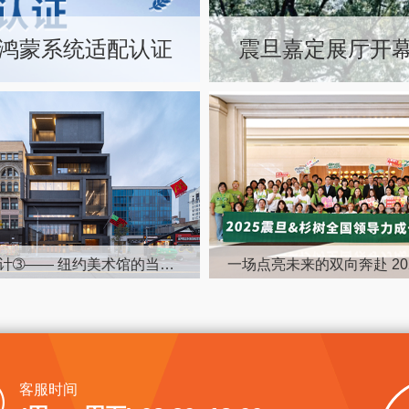
成鸿蒙系统适配认证
震旦嘉定展厅开幕
博物馆设计➂—— 纽约美术馆的当代进化
客服时间