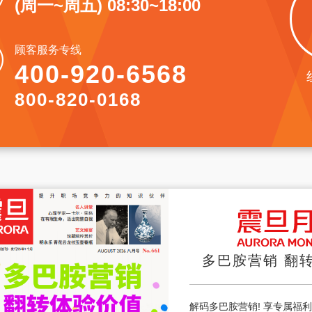
(周一~周五) 08:30~18:00
顾客服务专线
400-920-6568
800-820-0168
多巴胺营销 翻
解码多巴胺营销! 享专属福