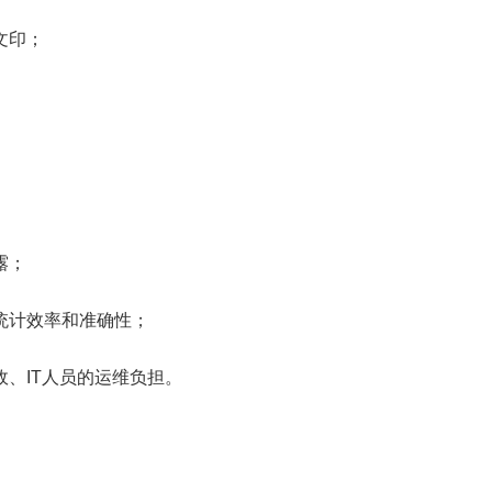
文印；
露；
统计效率和准确性；
、IT人员的运维负担。