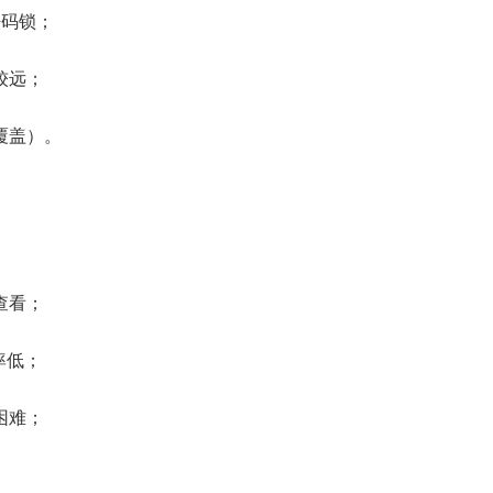
密码锁；
较远；
覆盖）。
查看；
率低；
困难；