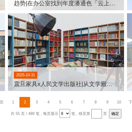
趋势|在办公室找到年度潘通色「云上舞白」
2025-10-31
震旦家具x人民文学出版社|从文学殿堂到精神灯塔
页
1
2
3
4
5
6
7
8
9
10
共 55 页 / 489 笔
, 每页显示
笔 , 移至第
页