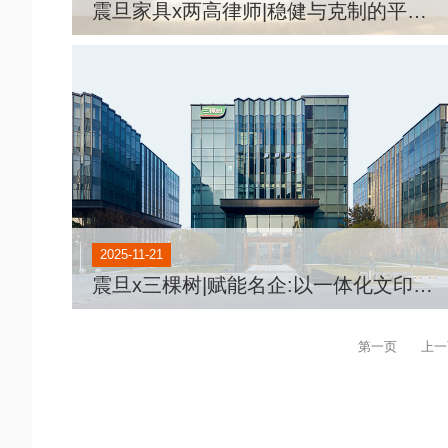
震旦家具x两高律师|稳健与克制的平衡美学
2025-11-21
震旦x三棵树|赋能名企:以一体化文印方案助力效率提升
第一页
上一