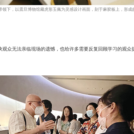
带领下，以震旦博物馆藏虎形玉佩为灵感设计画面，刻于麻胶板上，形成
决观众无法亲临现场的遗憾，也给许多需要反复回顾学习的观众