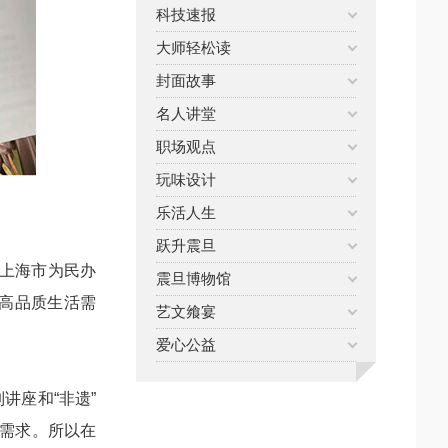
科技速报
大师轻松读
封面故事
名人讲堂
职场观点
玩味设计
乐活人生
跃升震旦
“上海市为民办
震旦博物馆
高品质生活需
艺文飨宴
爱心公益
讲座和“非遗”
需求。所以在