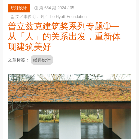
玩味设计
第 634 期 2024 / 05
文／李俊明．图／The Hyatt Foundation
普立兹克建筑奖系列专题➀—
从「人」的关系出发，重新体
现建筑美好
文章标签
经典设计