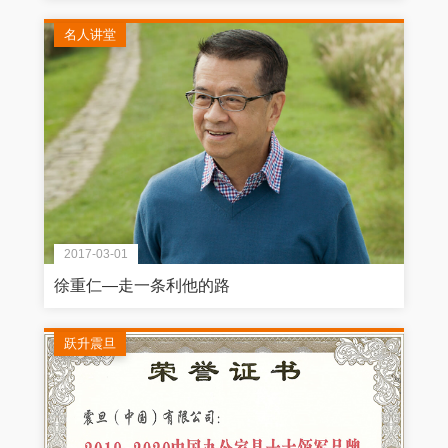
名人讲堂
2017-03-01
徐重仁—走一条利他的路
跃升震旦