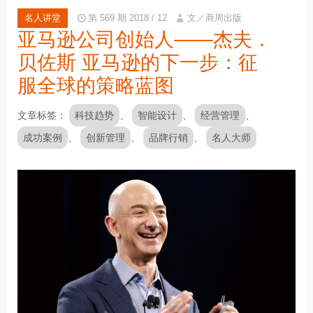
名人讲堂
第 569 期 2018 / 12
文／商周出版
亚马逊公司创始人——杰夫．
贝佐斯 亚马逊的下一步：征
服全球的策略蓝图
文章标签
科技趋势
智能设计
经营管理
成功案例
创新管理
品牌行销
名人大师