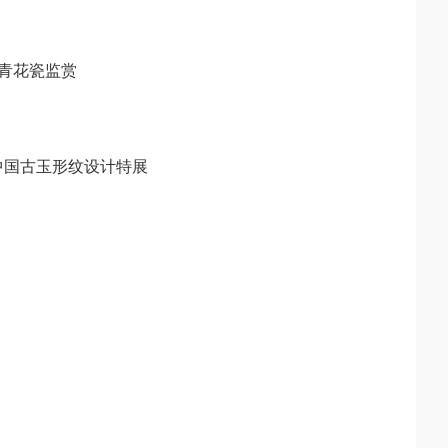
•明青花瓷监赏
—中国古玉形纹设计特展