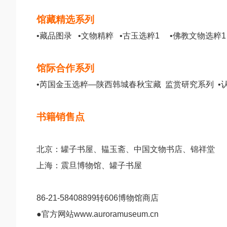
馆藏精选系列
•藏品图录 •文物精粹 •古玉选粹1 •佛教文物选粹
馆际合作系列
•芮国金玉选粹—陕西韩城春秋宝藏 监赏研究系列 
书籍销售点
北京：罐子书屋、韫玉斋、中国文物书店、锦祥堂
上海：震旦博物馆、罐子书屋
86-21-58408899转606博物馆商店
●官方网站www.auroramuseum.cn