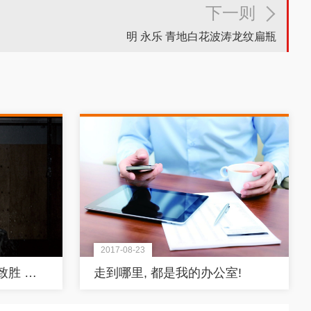
下一则
明 永乐 青地白花波涛龙纹扁瓶
2017-08-23
健康意识当道 奇想设计致胜 （上）
走到哪里, 都是我的办公室!