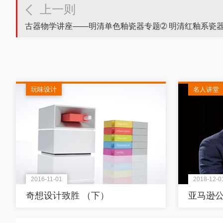
上一则
古器物学讲座——明清单色釉瓷器专题➁ 明清红釉系瓷
玩味设计
名人讲堂
2016-11-01
2018-12-0
奇想设计致胜 （下）