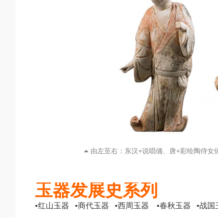
由左至右：东汉+说唱俑、唐+彩绘陶侍女
玉器发展史系列
•红山玉器 •商代玉器 •西周玉器 •春秋玉器 •战