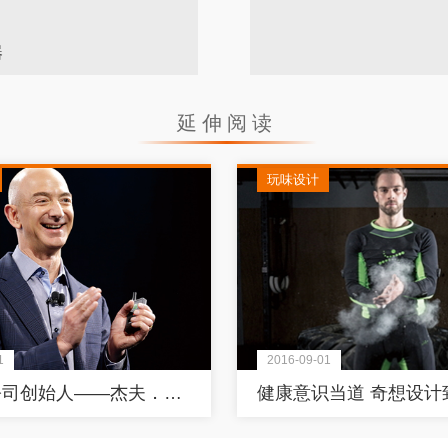
器
延伸阅读
玩味设计
1
2016-09-01
亚马逊公司创始人——杰夫．贝佐斯 亚马逊的下一步：征服全球的策略蓝图