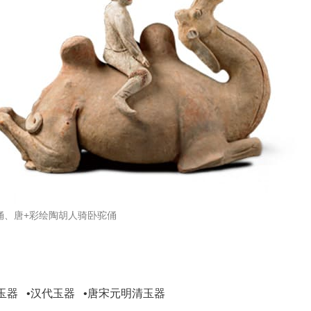
俑、唐+彩绘陶胡人骑卧驼俑
国玉器 •汉代玉器 •唐宋元明清玉器