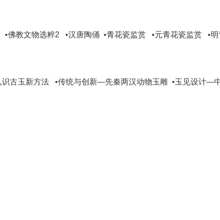
1 •佛教文物选粹2 •汉唐陶俑 •青花瓷监赏 •元青花瓷监赏 
•认识古玉新方法 •传统与创新—先秦两汉动物玉雕 •玉见设计