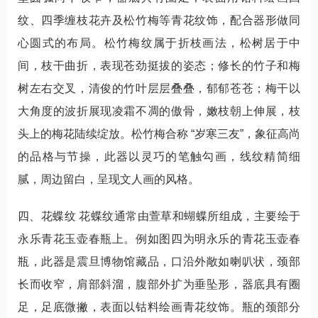
纹、四季缠枝花卉及松竹梅等青花纹饰，配合器形做同
心圆式的布局。松竹梅纹属于折枝画法，松树居于中
间，枝干曲折，表现苍劲挺拔的姿态；修长的竹子和梅
树左右交叉，清俊的竹叶层层叠叠，郁郁苍苍；梅干以
大角度的波折展现凌霜不凋的傲骨，嫩枝朝上伸展，枝
头上的梅花陆续绽放。松竹梅合称 “岁寒三友”，象征高尚
的品格与节操，此器以灵巧的笔触勾画，线纹精简细
腻，周边留白，呈现文人画的风格。
四、花蝶纹 花蝶纹通常由萱草和蝴蝶所组成，主要绘于
永乐青花玉壶春瓶上。例如图四为明永乐的青花玉壶春
瓶，此器是震旦博物馆藏品，口沿外敞如喇叭状，颈部
长而收窄，肩部斜溜，腹部外扩为垂坠形，器底具有圈
足，足底微撇，表面以钴料绘画青花纹饰。瓶的颈部分