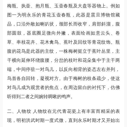
梅瓶、执壶、抱月瓶、玉壶春瓶及大盘等器物上。例如
图一为明永乐的青花玉壶春瓶，此器是震旦博物馆藏
品，口沿外敞如喇叭状，颈部长而收窄，肩部斜溜，腹
部圆鼓，器底圈足微向外撇，表面绘画如意云头、卷
草、串枝花卉、花木禽鸟、蕉叶及回纹等青花纹饰。瓶
腹的花鸟是此器的主纹，一株梅树挺立于蕉叶丛里，主
干横向延伸环绕腹腰，分岔的枝叶和花朵集中于主干两
端，中间停驻一对鸟儿，以反向相背的姿态左右并列，
鸟首各自回转，凝视对方。由于梅树的枝条疏少，使这
对鸟儿成为观赏者的焦点，在周边留白的衬托下，仿佛
听得到二者之间婉转啁啾的鸣声。
二、人物纹 人物纹在元代青花瓷上有丰富而精采的表
现，明初洪武时期一度式微，直到永乐时期才又开始出