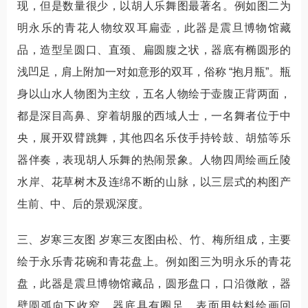
现，但是数量很少，以胡人乐舞图最著名。例如图二为
明永乐的青花人物纹双耳扁壶，此器是震旦博物馆藏
品，造型呈圆口、直颈、扁圆腹之状，器底有椭圆形的
浅凹足，肩上附加一对如意形的双耳，俗称 “抱月瓶”。瓶
身以山水人物图为主纹，五名人物绘于壶腹正背两面，
都是深目高鼻、穿着胡服的西域人士，一名舞者位于中
央，展开双臂跳舞，其他四名乐伎手持铃鼓、胡笳等乐
器伴奏，表现胡人乐舞的热闹景象。人物四周绘画丘陵
水岸、花草树木及连绵不断的山脉，以三层式的构图产
生前、中、后的景观深度。
三、岁寒三友图 岁寒三友图由松、竹、梅所组成，主要
绘于永乐青花碗和青花盘上。例如图三为明永乐的青花
盘，此器是震旦博物馆藏品，圆形盘口，口沿微敞，器
壁圆弧向下收窄，器底具有圈足，表面用钴料绘画回