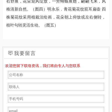
右舒展，花朵迎风绽放，一旁蝴蝶展翅，翩翩飞来，风
格清新自然。（图四）明永乐．青花菊花纹双耳扁壶 四
株菊花纹采用植栽法绘画，花朵朝上仰放或左右侧转，
枝叶勾转灵活生动。（图五）
我要留言
欢迎您留下联络资讯，我们将由专人与您联系