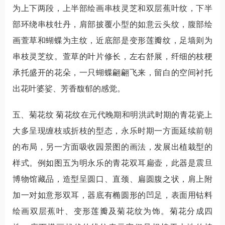
为上下两段，上半部绘画串枝灵芝和双层蕉叶纹，下半
部环绕串枝牡丹，肩部披覆小型的如意云头纹，腹部绘
画萱草和蝴蝶为主纹，近底部是变形莲瓣纹，足墙则为
串枝灵芝纹。萱草的叶片修长，左右舒展，纤细的枝梗
承托盛开的花朵，一只蝴蝶翩翩飞来，留白的空间衬托
出花叶婆娑、芳香馥郁的感觉。
五、菊花纹 菊花纹在元代晚期和明洪武时期的青花瓷上
大多呈现缠枝或折枝的型态，永乐时期一方面延续前朝
的布局，另一方面吸收园景图的画法，发展出植栽型的
样式。例如图五为明永乐的青花双耳扁壶，此器是震旦
博物馆藏品，造型呈圆口、直颈、扁圆腹之状，肩上附
加一对如意形双耳，器底有椭圆形的凹足，表面用钴料
绘画双层蕉叶、变形莲瓣及菊花纹为饰。菊花分成四