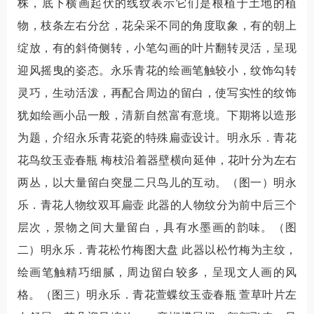
株，底下横画起伏的线纹表示它们是根植于土地的植
物，枝条左右分岔，花朵采不同的角度取象，有的朝上
绽放，有的斜倚侧转，小笔勾画的叶片翻转灵活，呈现
迎风摇曳的姿态。永乐青花的绘画笔触较小，纹饰勾转
灵巧，生动活泼，再配合周边的留白，使写实性的纹饰
犹如绘画小品一般，清新自然富有意境。下期将以造形
为题，介绍永乐青花瓷的特殊扁壶设计。明永乐．青花
花鸟纹玉壶春瓶 梅枝沿着器壁横向延伸，花叶分为左右
两丛，以大量留白突显二只鸟儿的互动。（图一）明永
乐．青花人物纹双耳扁壶 此器的人物纹分为前中后三个
层次，景物之间大量留白，具有水墨画的韵味。（图
二）明永乐．青花松竹梅图大盘 此器以松竹梅为主纹，
绘画笔触精巧细腻，周边留白较多，呈现文人画的风
格。（图三）明永乐．青花萱蝶纹玉壶春瓶 萱草叶片左