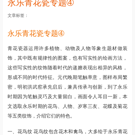
永乐青花瓷专题➃
文章标签
永乐青花瓷专题➃
青花瓷器运用许多植物、动物及人物等象生题材做装
饰，其中既有规律性的图案，也有写实性的绘画方法，
这些写实性的纹饰随着时代的递嬗表现出相异的风格，
形成不同的时代特征。元代晚期笔触率意，图样布局繁
密，明初洪武窑承先启后，兼具传承与创新，到了永乐
时期因为笔触灵巧及大量留白，画面令人耳目一新，本
文选取永乐时期的花鸟、人物、岁寒三友、花蝶及菊花
等五类纹饰，介绍它们的特色。
一、花鸟纹 花鸟纹包含花木和禽鸟，大多绘于永乐青花