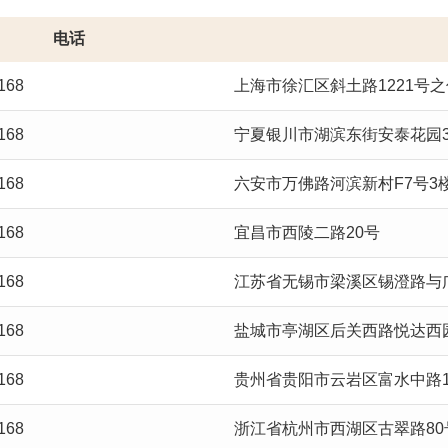
电话
168
上海市徐汇区斜土路1221号之
168
宁夏银川市湖滨东街安泰花园3
168
六安市万佛路河滨新村F7号3
168
宜昌市西陵二路20号
168
江苏省无锡市梁溪区锡澄路与
168
盐城市亭湖区后关西路悦达西园
168
贵州省贵阳市云岩区富水中路1
168
浙江省杭州市西湖区古翠路80号