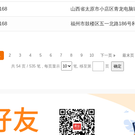
168
山西省太原市小店区青龙电脑城
168
福州市鼓楼区五一北路186号利
1
2
3
4
5
6
7
8
9
10
下一页
最末页
共 54 页 / 535 笔
, 每页显示
笔, 移至第
页