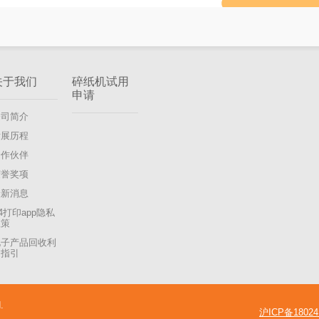
关于我们
碎纸机试用
申请
公司简介
发展历程
合作伙伴
荣誉奖项
最新消息
4打印app隐私
政策
电子产品回收利
用指引
.
沪ICP备18024